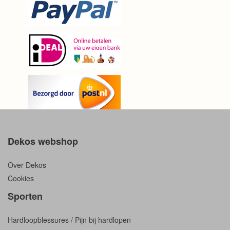
Dekos webshop
Over Dekos
Cookies
Sporten
Hardloopblessures / Pijn bij hardlopen