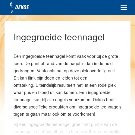
Toggl
navig
Ingegroeide teennagel
Een ingegroeide teennagel komt vaak voor bij de grote
teen. De punt of rand van de nagel is dan in de huid
gedrongen. Vaak ontstaat op deze plek overtollig eelt.
Dit kan flink pijn doen en leiden tot een
ontsteking. Uiteindelijk resulteert het in een rode plek
waar pus en bloed uit kan komen. Een ingegroeide
teennagel kan bij alle nagels voorkomen. Dekos heeft
diverse specifieke produkten om ingegroeide teennagels
tegen te gaan maar ook om te voorkomen!
Bij een ingegroeide teennagel groeit het puntje van de
teennagel in het nagelbed.De teen wordt rood en pijnlijk,