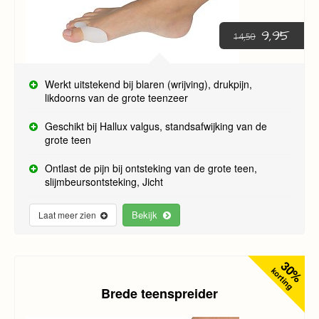
van de naastliggende teen.
-Dekos heeft een aantal producten die de (grote) teen
9,95
14,50
ruimte geven.
Werkt uitstekend bij blaren (wrijving), drukpijn,
likdoorns van de grote teenzeer
Geschikt bij Hallux valgus, standsafwijking van de
grote teen
Ontlast de pijn bij ontsteking van de grote teen,
slijmbeursontsteking, Jicht
Bekijk
Laat meer zien
30%
korting
Brede teenspreider