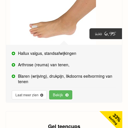
6,95
9,90
Hallux valgus, standsafwijkingen
Arthrose (reuma) van tenen,
Blaren (wrijving), drukpijn, likdoorns eeltvorming van
tenen
Bekijk
Laat meer zien
33%
korting
Gel teencups