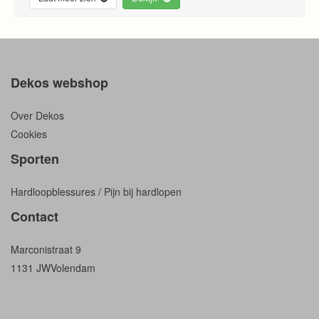
Dekos webshop
Over Dekos
Cookies
Sporten
Hardloopblessures / Pijn bij hardlopen
Contact
Marconistraat 9
1131 JW
Volendam