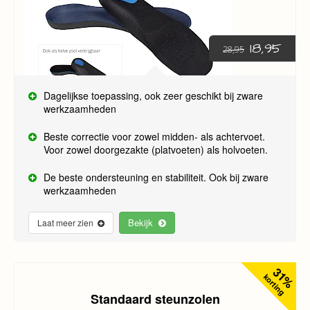
18,95
28,95
Dagelijkse toepassing, ook zeer geschikt bij zware
werkzaamheden
Beste correctie voor zowel midden- als achtervoet.
Voor zowel doorgezakte (platvoeten) als holvoeten.
De beste ondersteuning en stabiliteit. Ook bij zware
werkzaamheden
Bekijk
Laat meer zien
31%
korting
Standaard steunzolen