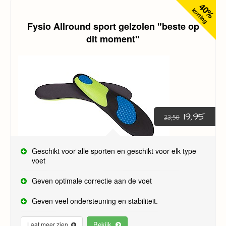
40%
korting
Fysio Allround sport gelzolen "beste op
dit moment"
19,95
33,50
Geschikt voor alle sporten en geschikt voor elk type
voet
Geven optimale correctie aan de voet
Geven veel ondersteuning en stabiliteit.
Bekijk
Laat meer zien