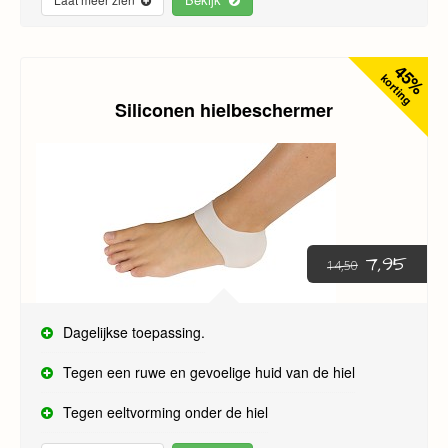
45%
korting
Siliconen hielbeschermer
7,95
14,50
Dagelijkse toepassing.
Tegen een ruwe en gevoelige huid van de hiel
Tegen eeltvorming onder de hiel