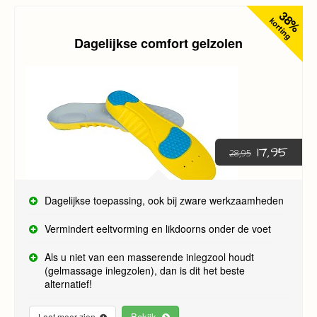
(zoals de gelmassage inlegzolen), dan zijn de comfort
38%
demping zolen het beste alternatief!
korting
Dagelijkse comfort gelzolen
17,95
28,95
Dagelijkse toepassing, ook bij zware werkzaamheden
Vermindert eeltvorming en likdoorns onder de voet
Als u niet van een masserende inlegzool houdt
(gelmassage inlegzolen), dan is dit het beste
alternatief!
Bekijk
Laat meer zien