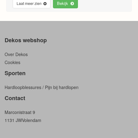
Bekijk
Laat meer zien
Dekos webshop
Over Dekos
Cookies
Sporten
Hardloopblessures / Pijn bij hardlopen
Contact
Marconistraat 9
1131 JW
Volendam