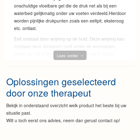
onschuldige vloeibare gel die de druk net als bij een
waterbed gelijkmatig onder uw voeten verdeeld.Hierdoor
worden pijnlijke drukpunten zoals een eeltpit, eksteroog
etc. ontlast.
Eelt ontstaat door wrijving op de huid. Deze wrijving kan
ontstaan door schoenen (eelt onder de voorvoeten,
onder de hiel of bovenop of tussen de teen). Eerst
Lees verder
ontstaat er een blaar an na langdurige schuring en
wrijving van de huid zorgt ervoor dat de opperhuid een
verhoornde laag gaat aanmaken om de huid te
Oplossingen geselecteerd
beschermen tegen deze wrijving of druk. Eelt is wanneer
door onze therapeut
de hoornlaag hard aanvoelt, verdikt is en een gelige
kleur heeft.
Bekijk in onderstaand overzicht welk product het beste bij uw
situatie past.
Soms kan er ook een eeltpitt of eksteroog ontstaan.
Wilt u toch eerst ons advies, neem dan gerust contact op!
Vaak hebben vrouwen vaker last van eeltpitten door het
dragen van bv. strakke schoenen of schoenen met hoge
hakken. Dit kan gaan wrijven of drukken op de huid.