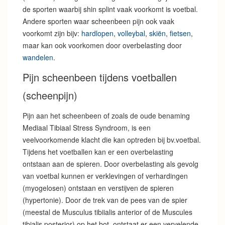
de sporten waarbij shin splint vaak voorkomt is voetbal.
Andere sporten waar scheenbeen pijn ook vaak
voorkomt zijn bijv:
hardlopen
,
volleybal
,
skiën
,
fietsen
,
maar kan ook voorkomen door overbelasting door
wandelen
.
Pijn scheenbeen tijdens voetballen
(scheenpijn)
Pijn aan het scheenbeen of zoals de oude benaming
Mediaal Tibiaal Stress Syndroom, is een
veelvoorkomende klacht die kan optreden bij bv.voetbal.
Tijdens het voetballen kan er een overbelasting
ontstaan aan de spieren. Door overbelasting als gevolg
van voetbal kunnen er verklevingen of verhardingen
(myogelosen) ontstaan en verstijven de spieren
(hypertonie). Door de trek van de pees van de spier
(meestal de Musculus tibiialis anterior of de Muscules
tibialis posterior) op het bot, ontstaat er een vervelende