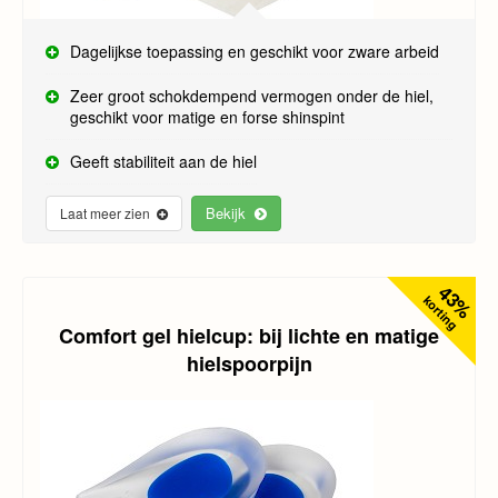
Dagelijkse toepassing en geschikt voor zware arbeid
Zeer groot schokdempend vermogen onder de hiel,
geschikt voor matige en forse shinspint
Geeft stabiliteit aan de hiel
Bekijk
Laat meer zien
43%
korting
Comfort gel hielcup: bij lichte en matige
hielspoorpijn