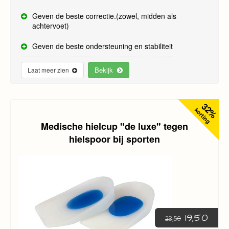
Geven de beste correctie.(zowel, midden als
achtervoet)
Geven de beste ondersteuning en stabiliteit
Bekijk
Laat meer zien
32%
korting
Medische hielcup "de luxe" tegen
hielspoor bij sporten
19,50
28,50