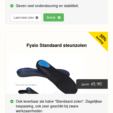
Geven veel ondersteuning en stabiliteit.
Bekijk
Laat meer zien
35%
korting
Fysio Standaard steunzolen
18,95
28,95
Ook leverbaar als halve "Standaard zolen". Dagelijkse
toepassing, ook zeer geschikt bij zware
werkzaamheden