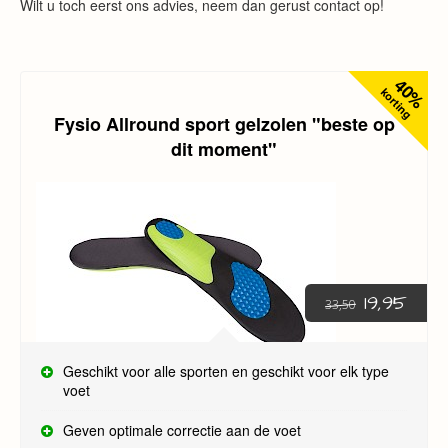
Wilt u toch eerst ons advies, neem dan gerust contact op!
40%
korting
Fysio Allround sport gelzolen "beste op
dit moment"
19,95
33,50
Geschikt voor alle sporten en geschikt voor elk type
voet
Geven optimale correctie aan de voet